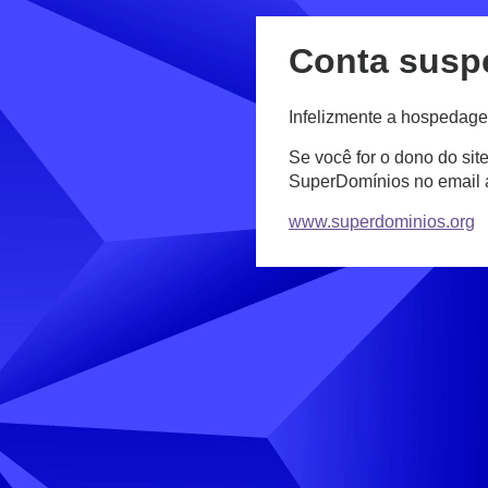
Conta susp
Infelizmente a hospedage
Se você for o dono do sit
SuperDomínios no email
www.superdominios.org