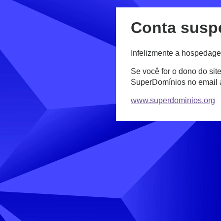
Conta susp
Infelizmente a hospedage
Se você for o dono do sit
SuperDomínios no email
www.superdominios.org