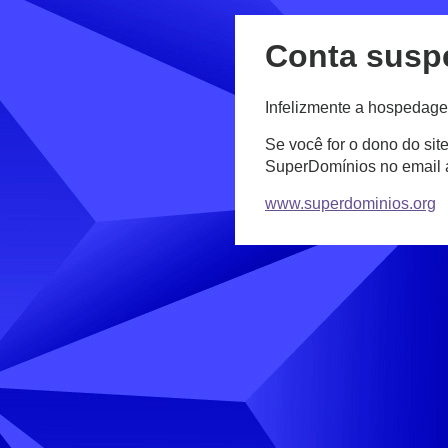
Conta susp
Infelizmente a hospedage
Se você for o dono do sit
SuperDomínios no email
www.superdominios.org