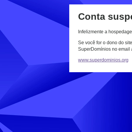
Conta susp
Infelizmente a hospedage
Se você for o dono do sit
SuperDomínios no email
www.superdominios.org