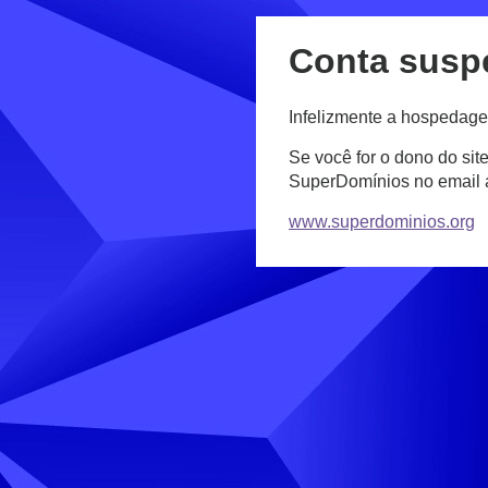
Conta susp
Infelizmente a hospedage
Se você for o dono do sit
SuperDomínios no email
www.superdominios.org