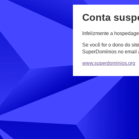
Conta susp
Infelizmente a hospedage
Se você for o dono do sit
SuperDomínios no email
www.superdominios.org