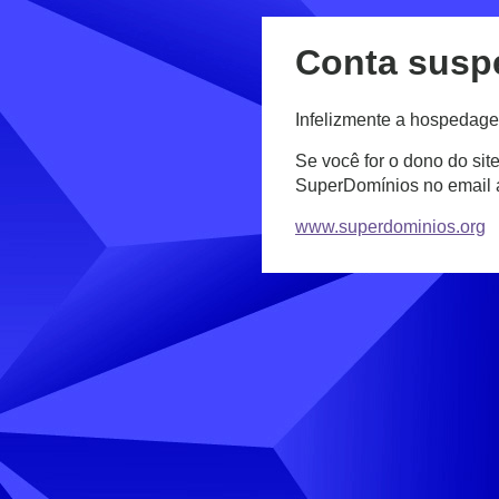
Conta susp
Infelizmente a hospedage
Se você for o dono do sit
SuperDomínios no email
www.superdominios.org