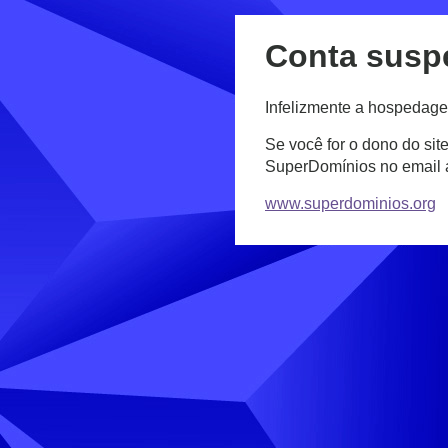
Conta susp
Infelizmente a hospedage
Se você for o dono do sit
SuperDomínios no email
www.superdominios.org