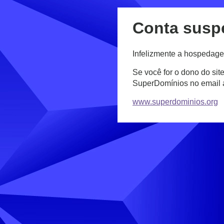
Conta susp
Infelizmente a hospedage
Se você for o dono do sit
SuperDomínios no email
www.superdominios.org