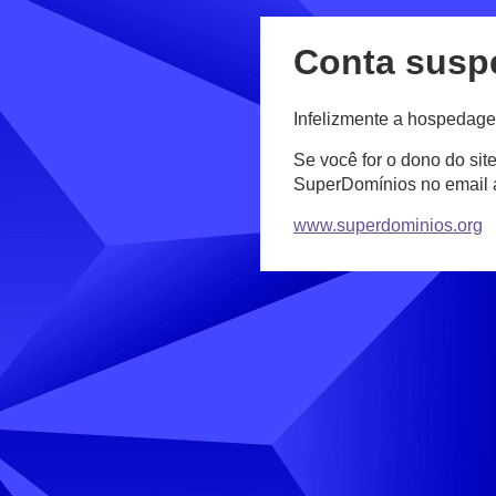
Conta susp
Infelizmente a hospedage
Se você for o dono do sit
SuperDomínios no email
www.superdominios.org