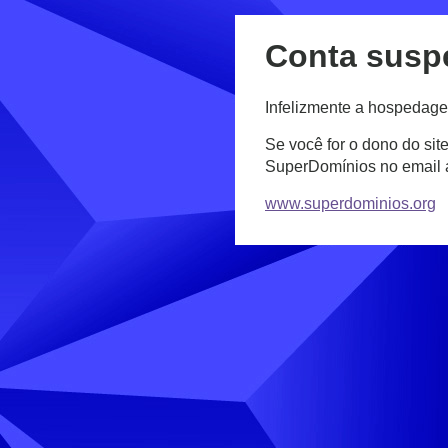
Conta susp
Infelizmente a hospedage
Se você for o dono do sit
SuperDomínios no email
www.superdominios.org