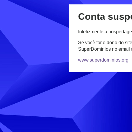
Conta susp
Infelizmente a hospedage
Se você for o dono do sit
SuperDomínios no email
www.superdominios.org