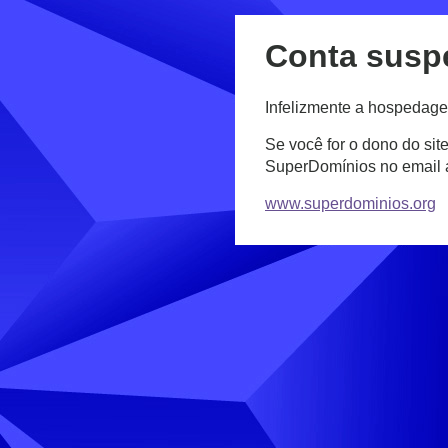
Conta susp
Infelizmente a hospedage
Se você for o dono do sit
SuperDomínios no email
www.superdominios.org