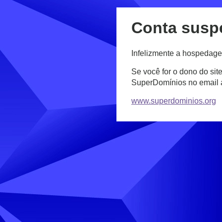
Conta susp
Infelizmente a hospedage
Se você for o dono do sit
SuperDomínios no email
www.superdominios.org