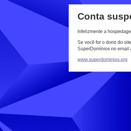
Conta susp
Infelizmente a hospedage
Se você for o dono do sit
SuperDomínios no email
www.superdominios.org