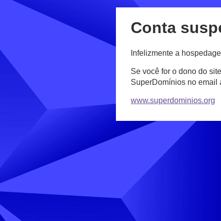
Conta susp
Infelizmente a hospedage
Se você for o dono do sit
SuperDomínios no email
www.superdominios.org