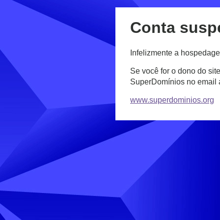
Conta susp
Infelizmente a hospedage
Se você for o dono do sit
SuperDomínios no email
www.superdominios.org