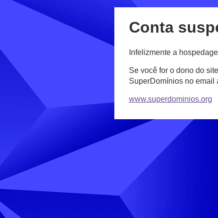
Conta susp
Infelizmente a hospedage
Se você for o dono do sit
SuperDomínios no email
www.superdominios.org