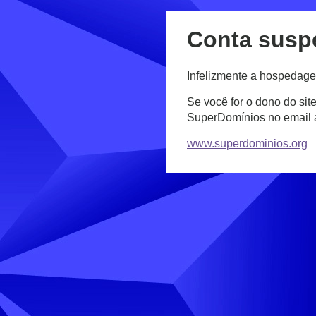
Conta susp
Infelizmente a hospedage
Se você for o dono do sit
SuperDomínios no email
www.superdominios.org