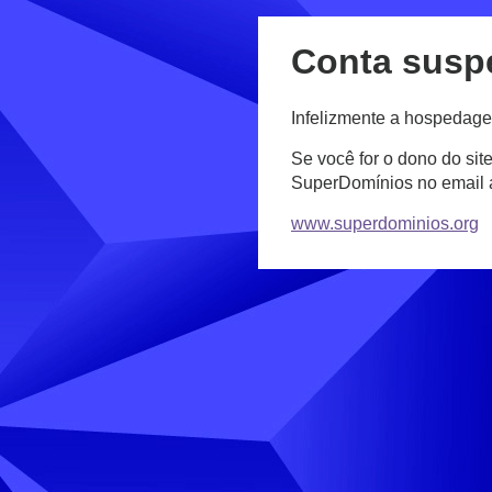
Conta susp
Infelizmente a hospedage
Se você for o dono do sit
SuperDomínios no email
www.superdominios.org