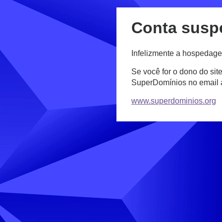
Conta susp
Infelizmente a hospedage
Se você for o dono do sit
SuperDomínios no email
www.superdominios.org