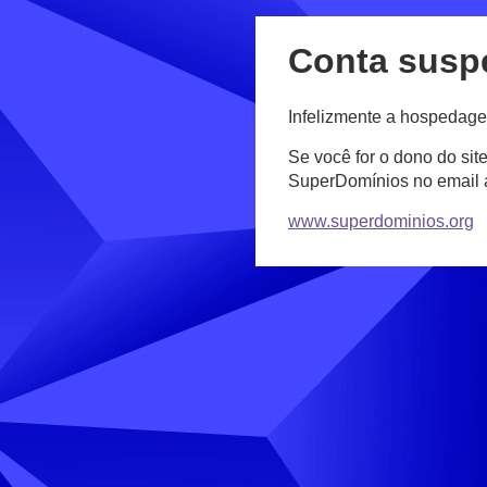
Conta susp
Infelizmente a hospedage
Se você for o dono do sit
SuperDomínios no email
www.superdominios.org