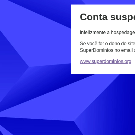
Conta susp
Infelizmente a hospedage
Se você for o dono do sit
SuperDomínios no email
www.superdominios.org