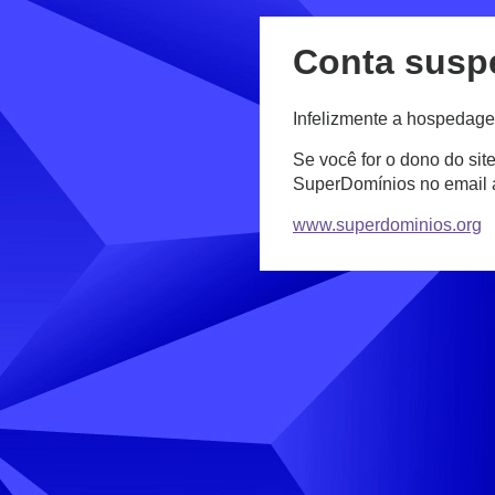
Conta susp
Infelizmente a hospedage
Se você for o dono do sit
SuperDomínios no email
www.superdominios.org