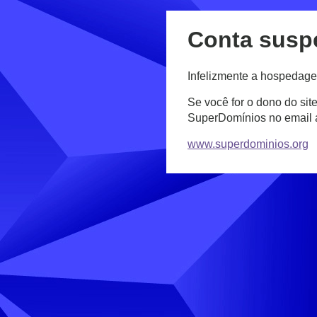
Conta susp
Infelizmente a hospedage
Se você for o dono do sit
SuperDomínios no email
www.superdominios.org