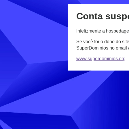
Conta susp
Infelizmente a hospedage
Se você for o dono do sit
SuperDomínios no email
www.superdominios.org