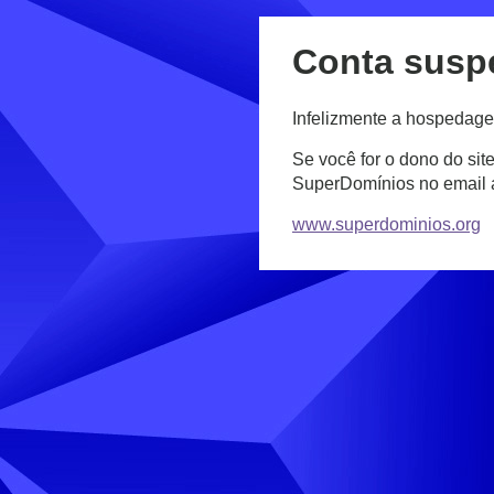
Conta susp
Infelizmente a hospedage
Se você for o dono do sit
SuperDomínios no email
www.superdominios.org