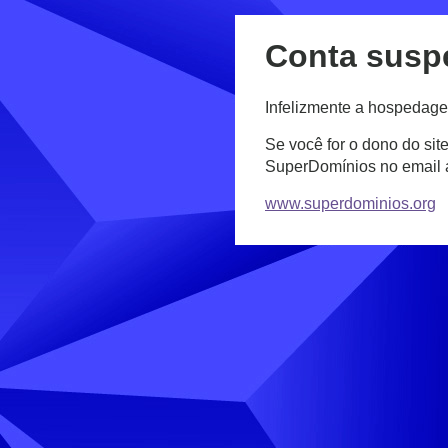
Conta susp
Infelizmente a hospedage
Se você for o dono do sit
SuperDomínios no email
www.superdominios.org