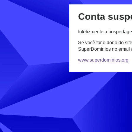
Conta susp
Infelizmente a hospedage
Se você for o dono do sit
SuperDomínios no email
www.superdominios.org