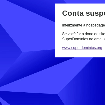
Conta susp
Infelizmente a hospedage
Se você for o dono do sit
SuperDomínios no email
www.superdominios.org