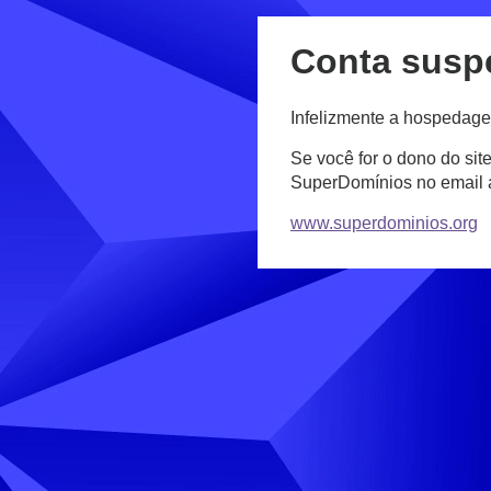
Conta susp
Infelizmente a hospedage
Se você for o dono do sit
SuperDomínios no email
www.superdominios.org