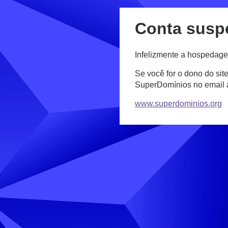
Conta susp
Infelizmente a hospedage
Se você for o dono do sit
SuperDomínios no email
www.superdominios.org