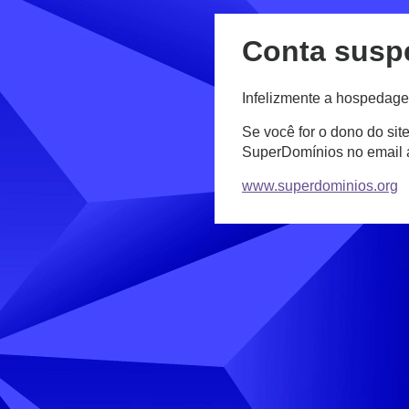
Conta susp
Infelizmente a hospedage
Se você for o dono do sit
SuperDomínios no email
www.superdominios.org