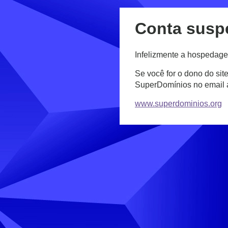
Conta susp
Infelizmente a hospedage
Se você for o dono do sit
SuperDomínios no email
www.superdominios.org