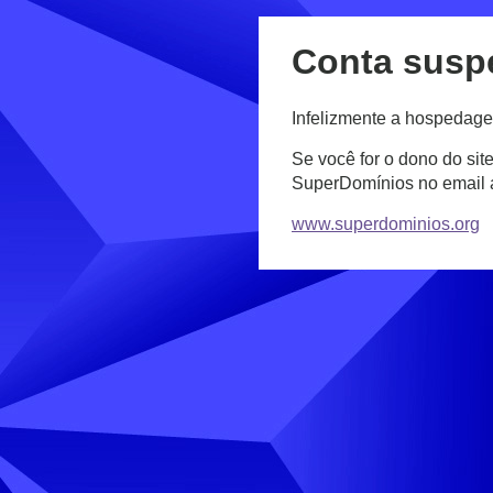
Conta susp
Infelizmente a hospedage
Se você for o dono do sit
SuperDomínios no email
www.superdominios.org