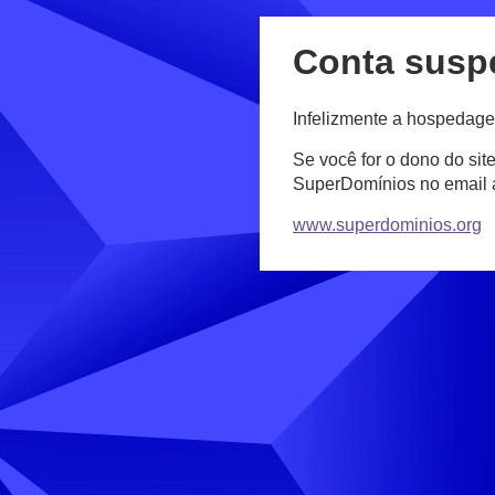
Conta susp
Infelizmente a hospedage
Se você for o dono do sit
SuperDomínios no email
www.superdominios.org