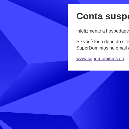
Conta susp
Infelizmente a hospedage
Se você for o dono do sit
SuperDomínios no email
www.superdominios.org