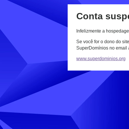
Conta susp
Infelizmente a hospedage
Se você for o dono do sit
SuperDomínios no email
www.superdominios.org