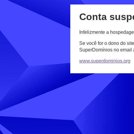
Conta susp
Infelizmente a hospedage
Se você for o dono do sit
SuperDomínios no email
www.superdominios.org