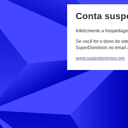
Conta susp
Infelizmente a hospedage
Se você for o dono do sit
SuperDomínios no email
www.superdominios.org