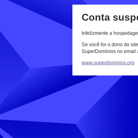
Conta susp
Infelizmente a hospedage
Se você for o dono do sit
SuperDomínios no email
www.superdominios.org