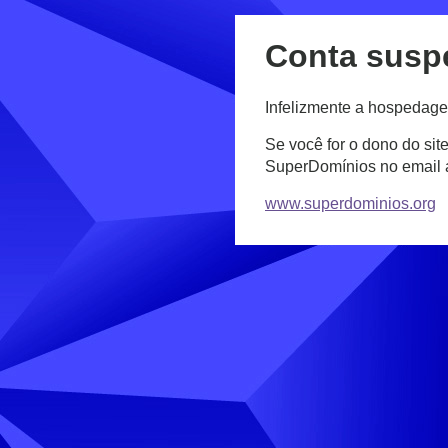
Conta susp
Infelizmente a hospedage
Se você for o dono do sit
SuperDomínios no email
www.superdominios.org