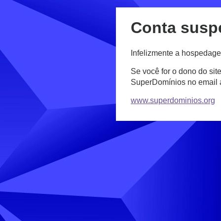
Conta susp
Infelizmente a hospedage
Se você for o dono do sit
SuperDomínios no email
www.superdominios.org