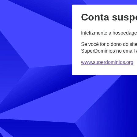
Conta susp
Infelizmente a hospedage
Se você for o dono do sit
SuperDomínios no email
www.superdominios.org