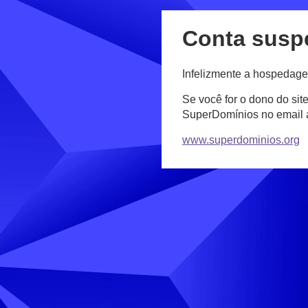
Conta susp
Infelizmente a hospedage
Se você for o dono do sit
SuperDomínios no email
www.superdominios.org