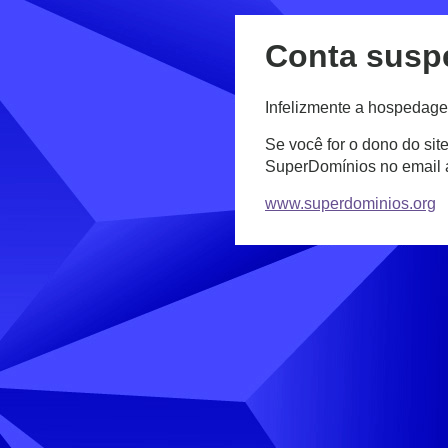
Conta susp
Infelizmente a hospedage
Se você for o dono do sit
SuperDomínios no email
www.superdominios.org