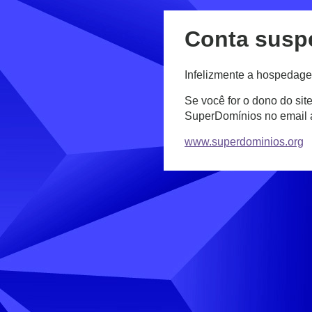
Conta susp
Infelizmente a hospedage
Se você for o dono do sit
SuperDomínios no email
www.superdominios.org