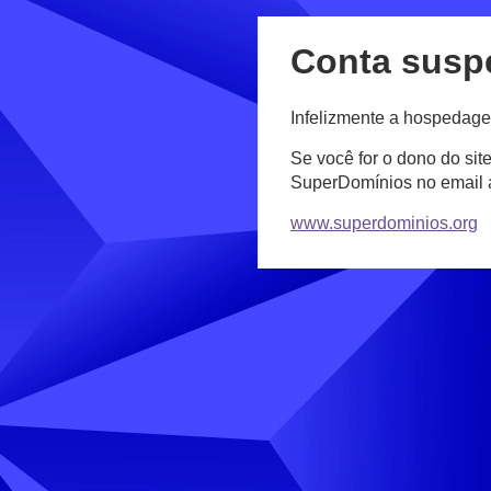
Conta susp
Infelizmente a hospedage
Se você for o dono do sit
SuperDomínios no email
www.superdominios.org