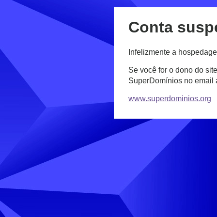
Conta susp
Infelizmente a hospedage
Se você for o dono do sit
SuperDomínios no email
www.superdominios.org