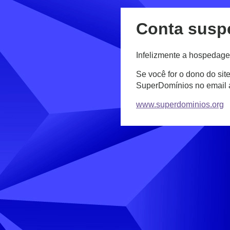
Conta susp
Infelizmente a hospedage
Se você for o dono do sit
SuperDomínios no email
www.superdominios.org